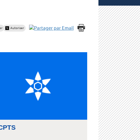
er
Autoriser
CPTS