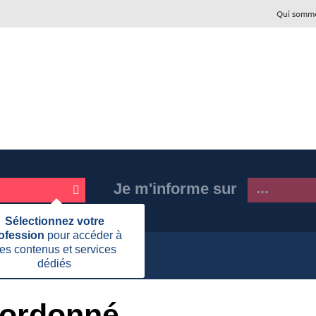
Qui somme
Je m'informe sur
Fermer
Sélectionnez votre
cette
ofession
pour accéder à
information
es contenus et services
rdonné
dédiés
oordonné