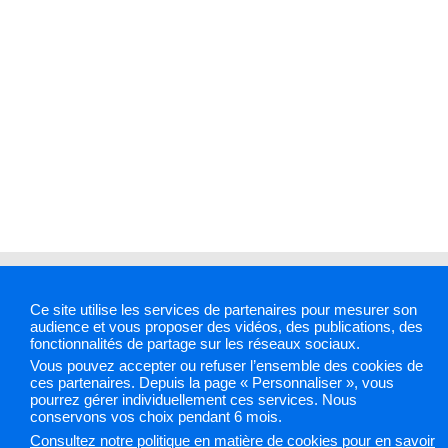
Mentions légales
Plan du site
Accessibilité :
Ce site utilise les services de partenaires pour mesurer son
partiellement conforme
Cookies et traceurs
Gestion
audience et vous proposer des vidéos, des publications, des
des cookies
fonctionnalités de partage sur les réseaux sociaux.
Vous pouvez accepter ou refuser l’ensemble des cookies de
ces partenaires. Depuis la page « Personnaliser », vous
pourrez gérer individuellement ces services. Nous
Sélectionnez une région pour accéder à votre site PAPS
conservons vos choix pendant 6 mois.
Consultez notre politique en matière de cookies pour en savoir