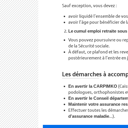
Sauf exception, vous devez :
avoir liquidé l'ensemble de vos
avoir l’âge pour bénéficier de l
Le
cumul emploi retraite sous
Vous pouvez poursuivre ou repr
de la Sécurité sociale.
À défaut, ce plafond et les reve
postérieurement à l’entrée en j
Les démarches à accompli
En avertir la CARPIMKO
(Cais
podologues, orthophonistes et
En avertir le Conseil dépar­te
Maintenir votre assu­rance res
Effectuer toutes les dé­marches
d’assurance maladie
...).