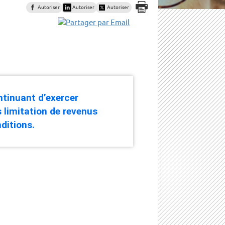
Autoriser
Autoriser
Autoriser
ntinuant d’exercer
s limitation de revenus
ditions.