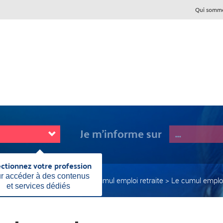
Qui somme
Je m'informe sur
ectionnez votre profession
Fermer
cette
r accéder à des contenus
La cessation d'activité
Le cumul emploi retraite
Le cumul emploi
information
et services dédiés
Page
actuelle: