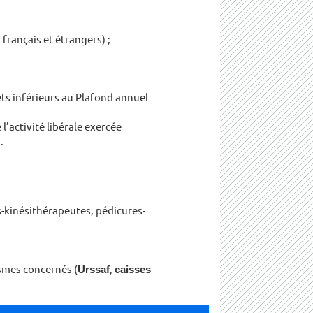
français et étrangers) ;
ts inférieurs au Plafond annuel
 l’activité libérale exercée
.
-kinésithérapeutes, pédicures-
ismes concernés (
Urssaf
,
caisses