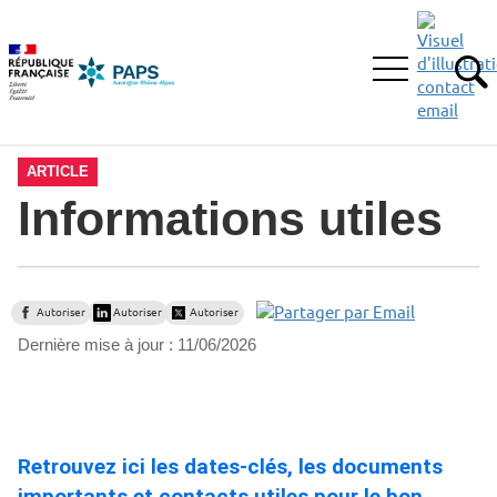
Aller
Aller
Aller
à
au
au
la
menu
contenu
Ouvrir
recherche
principal,
RE
le
menu
principal
ARTICLE
Informations utiles
Autoriser
Autoriser
Autoriser
Dernière mise à jour :
11/06/2026
Retrouvez ici les dates-clés, les documents
importants et contacts utiles pour le bon