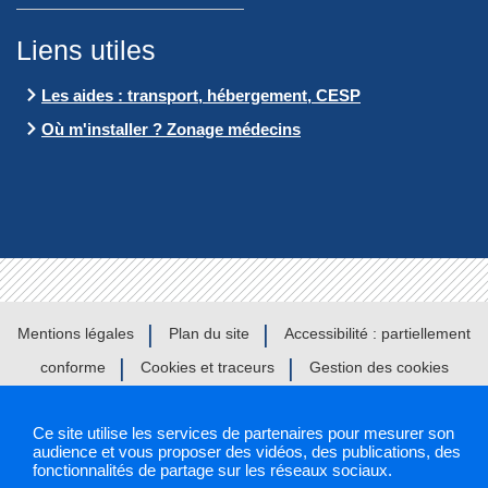
Liens utiles
Les aides : transport, hébergement, CESP
Où m'installer ? Zonage médecins
Mentions légales
Plan du site
Accessibilité : partiellement
conforme
Cookies et traceurs
Gestion des cookies
Ce site utilise les services de partenaires pour mesurer son
audience et vous proposer des vidéos, des publications, des
Sélectionnez une région pour accéder à votre site PAPS
fonctionnalités de partage sur les réseaux sociaux.