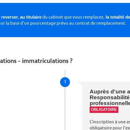
z
reverser
,
au titulaire
du cabinet que vous remplacez,
la totalité 
sur la base d’un pourcentage prévu au contrat de remplacement.
liations – immatriculations ?
1
Auprès d'une 
Responsabilité 
professionnell
OBLIGATOIRE
L’inscription à une 
obligatoire pour l’ex