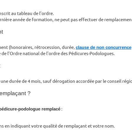
crit au tableau de l'ordre.
ernière année de formation, ne peut pas effectuer de remplacemen
nt
ment (honoraires, rétrocession, durée,
clause de non concurrence
te de l’Ordre national de l'ordre des Pédicures-Podologues.
t
ne durée de 4 mois, sauf dérogation accordée par le conseil régio
remplaçant ?
u pédicure-podologue remplacé
:
oins en indiquant votre qualité de remplaçant et votre nom.