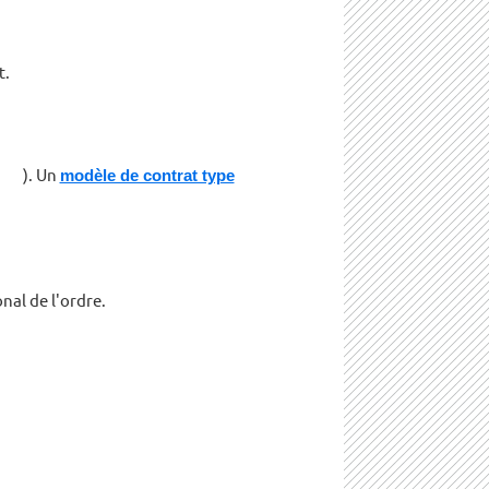
t.
). Un
modèle de contrat type
nal de l'ordre.