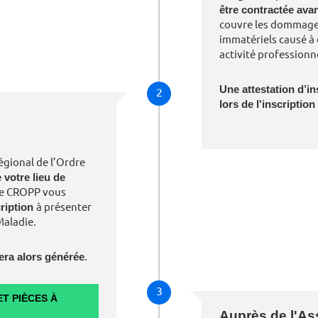
être contractée av
couvre les dommages
immatériels causé à 
activité professionne
Une attestation d’in
2
lors de l'inscription 
régional de l’Ordre
 votre lieu de
 Le CROPP vous
cription
à présenter
Maladie.
era alors générée
.
3
T PIÈCES À
Auprès de l'As