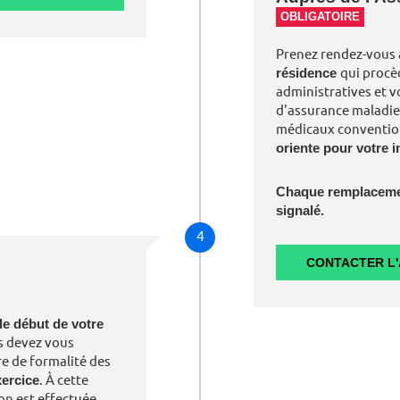
OBLIGATOIRE
Prenez rendez-vous
résidence
qui procè
administratives et v
d'assurance maladie 
médicaux conventio
oriente pour votre 
Chaque remplacement
signalé.
4
CONTACTER L
le début de votre
s devez vous
e de formalité des
xercice
. À cette
on est effectuée