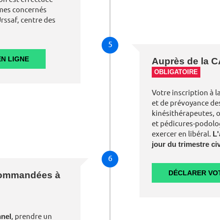
mes concernés
rssaf, centre des
5
N LIGNE
Auprès de la
OBLIGATOIRE
Votre inscription à 
et de prévoyance des
kinésithérapeutes, 
et pédicures-podolo
exercer en libéral.
L'
jour du trimestre civ
6
DÉCLARER VOT
ecommandées à
nnel
, prendre un