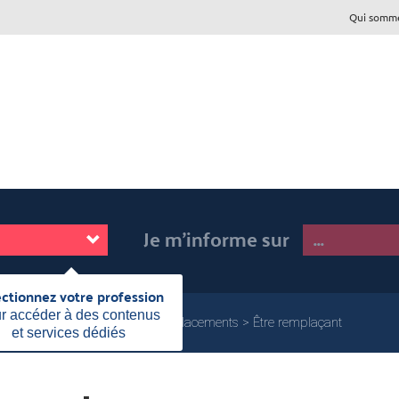
Qui somme
Je m'informe sur
ectionnez votre profession
Fermer
cette
r accéder à des contenus
mplacement
Effectuer des remplacements
Être remplaçant
information
et services dédiés
Page
actuelle: