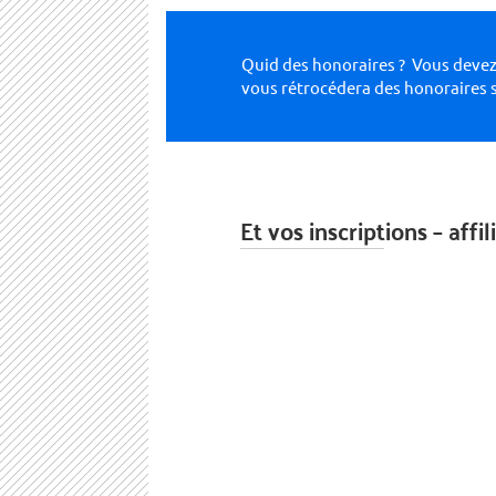
Quid des honoraires ? Vous deve
vous rétrocédera des honoraires 
Et vos inscriptions – affi