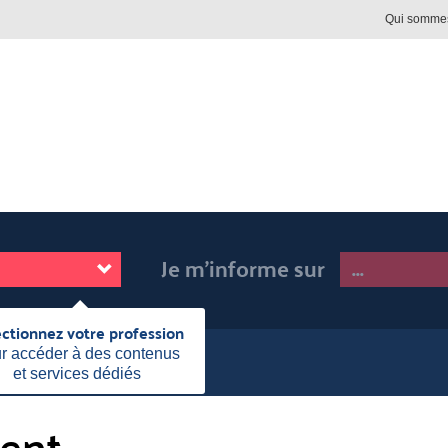
Qui somme
Je m'informe sur
ectionnez votre profession
Fermer
cette
r accéder à des contenus
emplacement
information
et services dédiés
lle:
ent