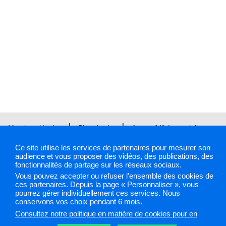
Mentions légales
Plan du site
Accessibilité : partiellement
conforme
Cookies et traceurs
Gestion des cookies
Ce site utilise les services de partenaires pour mesurer son
audience et vous proposer des vidéos, des publications, des
fonctionnalités de partage sur les réseaux sociaux.
Vous pouvez accepter ou refuser l’ensemble des cookies de
Sélectionnez une région pour accéder à votre site PAPS
ces partenaires. Depuis la page « Personnaliser », vous
pourrez gérer individuellement ces services. Nous
conservons vos choix pendant 6 mois.
Les sites PAPS
Consultez notre politique en matière de cookies pour en