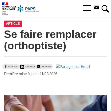
Aller
Aller
Aller
à
au
au
Ouvrir
la
menu
contenu
RE
le
recherche
principal,
menu
ARTICLE
principal
Se faire remplacer
(orthoptiste)
Autoriser
Autoriser
Autoriser
Dernière mise à jour :
11/02/2026