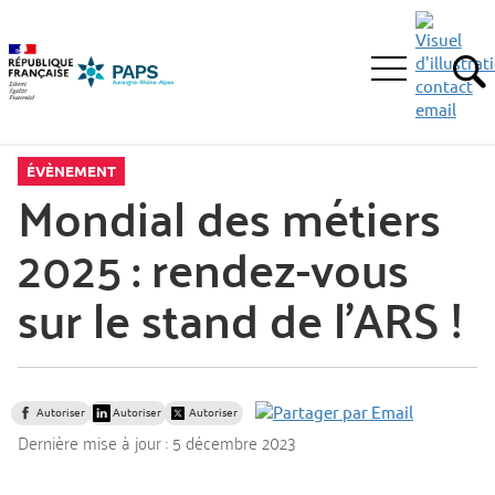
Aller
Aller
Aller
à
au
au
la
menu
contenu
Ouvrir
recherche
principal,
RE
le
menu
principal
ÉVÈNEMENT
Mondial des métiers
2025 : rendez-vous
sur le stand de l'ARS !
Autoriser
Autoriser
Autoriser
Dernière mise à jour :
5 décembre 2023