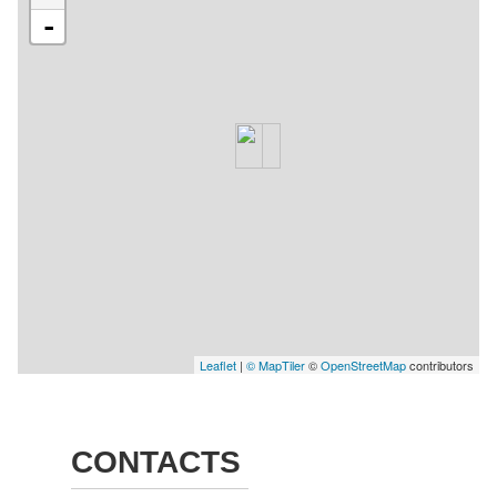
-
Leaflet
|
© MapTiler
©
OpenStreetMap
contributors
CONTACTS