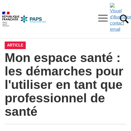
Aller
Aller
Aller
à
au
au
la
menu
contenu
Ouvrir
recherche
principal,
RE
le
menu
principal
ARTICLE
Mon espace santé :
les démarches pour
l'utiliser en tant que
professionnel de
santé