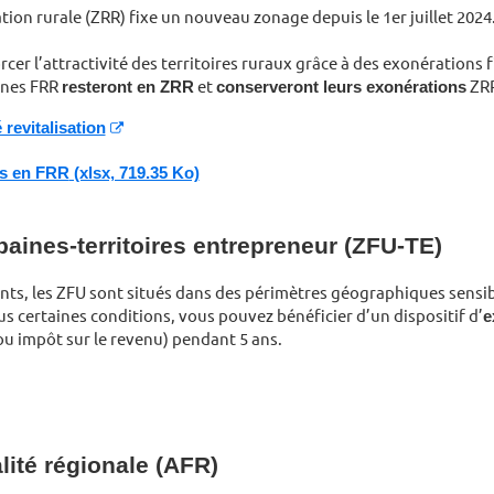
tion rurale (ZRR) fixe un nouveau zonage depuis le 1er juillet 2024
cer l’attractivité des territoires ruraux grâce à des exonérations fi
nes FRR
resteront en ZRR
et
conserveront leurs exonérations
ZRR
 revitalisation
es en FRR
(xlsx, 719.35 Ko)
aines-territoires entrepreneur (ZFU-TE)
ants, les ZFU sont situés dans des périmètres géographiques sensib
us certaines conditions, vous pouvez bénéficier d’un dispositif d’
e
 ou impôt sur le revenu) pendant 5 ans.
lité régionale (AFR)