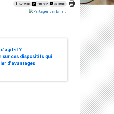
Autoriser
Autoriser
Autoriser
’agit-il ?
r sur ces dispositifs qui
cier d’avantages