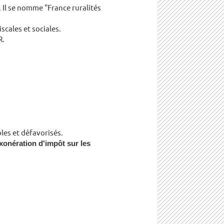
. Il se nomme "France ruralités
scales et sociales.
.
les et défavorisés.
xonération d'impôt sur les