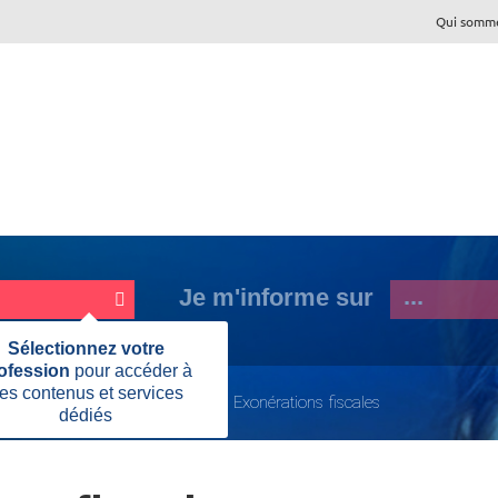
Qui somme
Je m'informe sur
Fermer
Sélectionnez votre
cette
ofession
pour accéder à
information
es contenus et services
iduelles
Exonérations fiscales
Exonérations fiscales
dédiés
Page
actuelle: