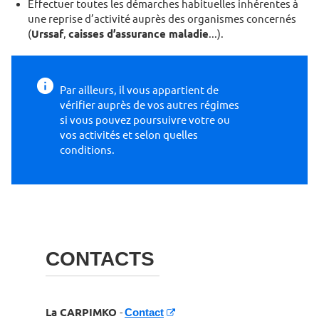
Effectuer toutes les dé­marches habituelles inhérentes à
une reprise d’ac­tivité auprès des organismes concernés
(
Urssaf
,
caisses d’assurance maladie
...).
Par ailleurs, il vous appar­tient de
vérifier auprès de vos autres régimes
si vous pouvez poursuivre votre ou
vos activités et selon quelles
conditions.
CONTACTS
La CARPIMKO
-
Contact