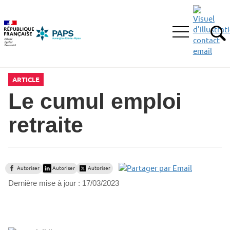
Aller
Aller
Aller
à
au
au
la
menu
contenu
Ouvrir
recherche
principal,
RE
le
menu
principal
ARTICLE
Le cumul emploi
retraite
Autoriser
Autoriser
Autoriser
Dernière mise à jour :
17/03/2023