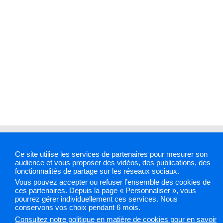
Mentions légales
Plan du site
Accessibilité :
Ce site utilise les services de partenaires pour mesurer son
partiellement conforme
Cookies et traceurs
Gestion
audience et vous proposer des vidéos, des publications, des
des cookies
fonctionnalités de partage sur les réseaux sociaux.
Vous pouvez accepter ou refuser l’ensemble des cookies de
ces partenaires. Depuis la page « Personnaliser », vous
pourrez gérer individuellement ces services. Nous
Sélectionnez une région pour accéder à votre site PAPS
conservons vos choix pendant 6 mois.
Consultez notre politique en matière de cookies pour en savoir