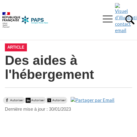
Aller
Aller
Aller
à
au
au
la
menu
contenu
Ouvrir
recherche
principal,
RE
le
menu
principal
ARTICLE
Des aides à
l'hébergement
Autoriser
Autoriser
Autoriser
Dernière mise à jour :
30/01/2023