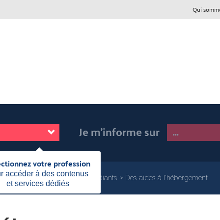
Qui somme
Je m'informe sur
ectionnez votre profession
Fermer
cette
r accéder à des contenus
Les aides individuelles
Aux étudiants
Des aides à l'hébergement
information
et services dédiés
Page
actuelle: