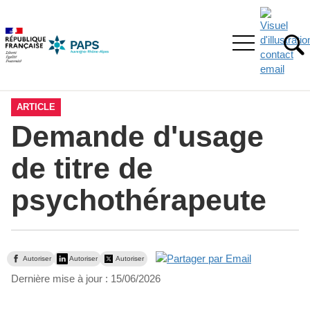
Aller
Aller
Aller
à
au
au
la
menu
contenu
Ouvrir
recherche
principal,
RE
le
menu
principal
ARTICLE
Demande d'usage
de titre de
psychothérapeute
Autoriser
Autoriser
Autoriser
Dernière mise à jour :
15/06/2026