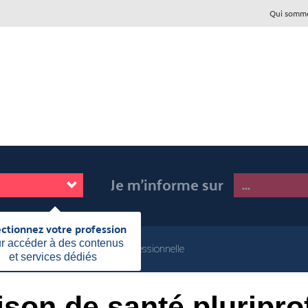
Qui somme
Je m'informe sur
ectionnez votre profession
Fermer
cette
r accéder à des contenus
onné
Maison de santé pluriprofessionnelle
information
et services dédiés
Page
actuelle:
son de santé pluripro