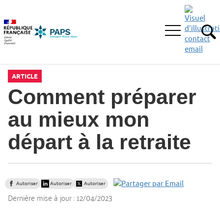
Aller
Aller
Aller
à
au
au
la
menu
contenu
Ouvrir
recherche
principal,
RE
le
menu
principal
ARTICLE
Comment préparer
au mieux mon
départ à la retraite
Autoriser
Autoriser
Autoriser
Dernière mise à jour :
12/04/2023