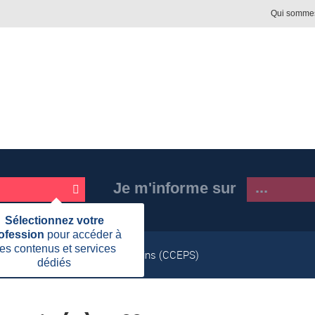
Qui somme
Je m'informe sur
Fermer
Sélectionnez votre
cette
ofession
pour accéder à
information
es contenus et services
ffectuer des prélèvements sanguins (CCEPS)
dédiés