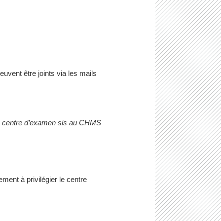
euvent être joints via les mails
 le centre d’examen sis au CHMS
ment à privilégier le centre