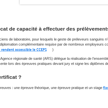
ficat de capacité à effectuer des prélèveme
ciens de laboratoire, pour lesquels le geste de préleveurs sanguins n’
 une diplomation complémentaire requise par de nombreux employeurs c
i rendent accessible le CCEPS
)
'Agence régionale de santé (ARS) délègue la réalisation de l’ense
sente lors des épreuves pratiques devant jury et signe les diplômes d
tificat ?
fix
preuves : une épreuve théorique, une épreuve pratique et un stage