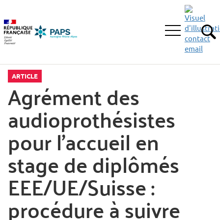
Aller
Aller
Aller
à
au
au
la
menu
contenu
Ouvrir
recherche
principal,
RE
le
menu
principal
ARTICLE
Agrément des
audioprothésistes
pour l’accueil en
stage de diplômés
EEE/UE/Suisse :
procédure à suivre