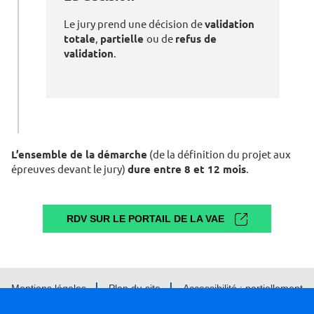
Le jury prend une décision de
validation
totale
,
partielle
ou de
refus de
validation
.
L’ensemble de la démarche
(de la définition du projet aux
épreuves devant le jury)
dure entre 8 et 12 mois
.
RDV SUR LE PORTAIL DE LA VAE
Mentions légales
Plan du site
Accessibilité : partiellement
conforme
Cookies et traceurs
Gestion des cookies