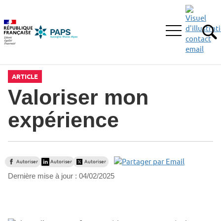
Aller
Aller
Aller
à
au
au
la
menu
contenu
Ouvrir
recherche
principal,
RE
le
menu
principal
ARTICLE
Valoriser mon
expérience
Autoriser
Autoriser
Autoriser
Dernière mise à jour :
04/02/2025