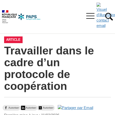
Aller
Aller
Aller
à
au
au
la
menu
contenu
Ouvrir
recherche
principal,
RE
le
menu
principal
ARTICLE
Travailler dans le
cadre d’un
protocole de
coopération
Autoriser
Autoriser
Autoriser