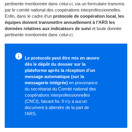
pertinente mentionnée dans celui-ci, via un formulaire transmis
par le comité national des coopérations interprofessionnelles.
Enfin, dans le cadre d’un
protocole de coopération local, les
équipes doivent transmettre annuellement à l’ARS les
données relatives aux indicateurs de suivi
et toute donnée
pertinente mentionnée dans celui-ci.
Le protocole peut être mis en œuvre
dès le dépôt du dossier sur la
plateforme après la réception d’un
message automatique (sur la
messagerie intégrée)
en provenance
du secrétariat du Comité national des
coopérations interprofessionnelles
(CNCI), faisant foi. Il n’y a aucun
document à attendre de la part de
l’ARS.