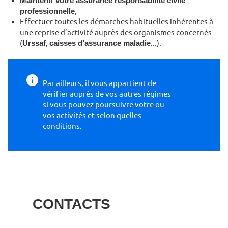
Maintenir votre assu­rance responsabilité civile
professionnelle
,
Effectuer toutes les dé­marches habituelles inhérentes à
une reprise d’ac­tivité auprès des organismes concernés
(
Urssaf
,
caisses d’assurance maladie
...).
Par ailleurs, il vous appar­tient de
vérifier auprès de vos autres régimes
si vous pouvez poursuivre votre ou
vos activités et selon quelles
conditions.
CONTACTS