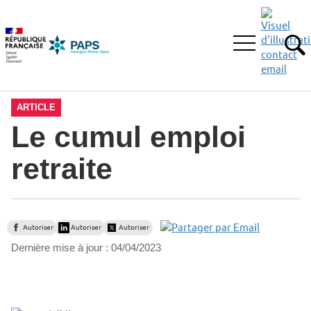
Aller
Aller
Aller
à
au
au
la
menu
contenu
Ouvrir
recherche
principal,
RE
le
menu
principal
ARTICLE
Le cumul emploi
retraite
Autoriser
Autoriser
Autoriser
Dernière mise à jour :
04/04/2023